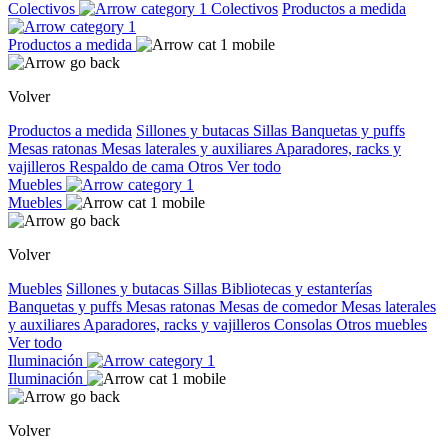
Colectivos
Colectivos
Productos a medida
Productos a medida
Volver
Productos a medida
Sillones y butacas
Sillas
Banquetas y puffs
Mesas ratonas
Mesas laterales y auxiliares
Aparadores, racks y
vajilleros
Respaldo de cama
Otros
Ver todo
Muebles
Muebles
Volver
Muebles
Sillones y butacas
Sillas
Bibliotecas y estanterías
Banquetas y puffs
Mesas ratonas
Mesas de comedor
Mesas laterales
y auxiliares
Aparadores, racks y vajilleros
Consolas
Otros muebles
Ver todo
Iluminación
Iluminación
Volver