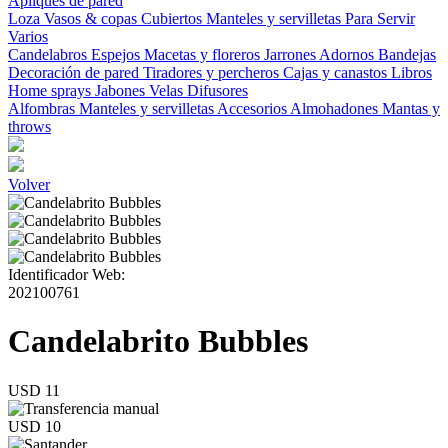
Apliques de pared
Loza
Vasos & copas
Cubiertos
Manteles y servilletas
Para Servir
Varios
Candelabros
Espejos
Macetas y floreros
Jarrones
Adornos
Bandejas
Decoración de pared
Tiradores y percheros
Cajas y canastos
Libros
Home sprays
Jabones
Velas
Difusores
Alfombras
Manteles y servilletas
Accesorios
Almohadones
Mantas y
throws
Volver
Identificador Web:
202100761
Candelabrito Bubbles
USD 11
USD 10