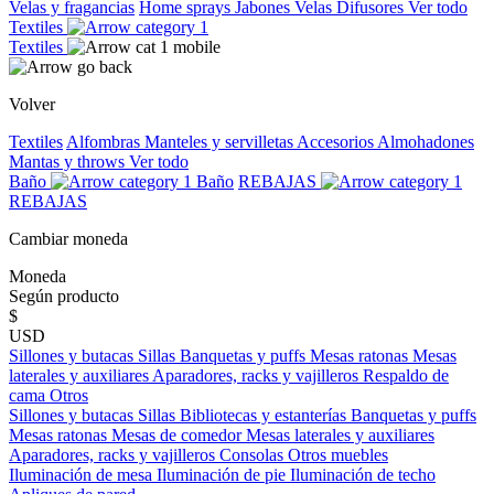
Velas y fragancias
Home sprays
Jabones
Velas
Difusores
Ver todo
Textiles
Textiles
Volver
Textiles
Alfombras
Manteles y servilletas
Accesorios
Almohadones
Mantas y throws
Ver todo
Baño
Baño
REBAJAS
REBAJAS
Cambiar moneda
Moneda
Según producto
$
USD
Sillones y butacas
Sillas
Banquetas y puffs
Mesas ratonas
Mesas
laterales y auxiliares
Aparadores, racks y vajilleros
Respaldo de
cama
Otros
Sillones y butacas
Sillas
Bibliotecas y estanterías
Banquetas y puffs
Mesas ratonas
Mesas de comedor
Mesas laterales y auxiliares
Aparadores, racks y vajilleros
Consolas
Otros muebles
Iluminación de mesa
Iluminación de pie
Iluminación de techo