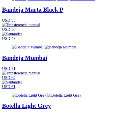
Bandeja Marta Black P
USD 55
USD 50
USD 47
Bandeja Mumbai
USD 71
USD 64
USD 61
Botella Light Grey