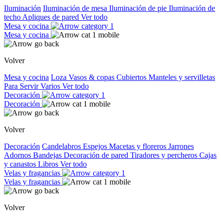
Iluminación
Iluminación de mesa
Iluminación de pie
Iluminación de
techo
Apliques de pared
Ver todo
Mesa y cocina
Mesa y cocina
Volver
Mesa y cocina
Loza
Vasos & copas
Cubiertos
Manteles y servilletas
Para Servir
Varios
Ver todo
Decoración
Decoración
Volver
Decoración
Candelabros
Espejos
Macetas y floreros
Jarrones
Adornos
Bandejas
Decoración de pared
Tiradores y percheros
Cajas
y canastos
Libros
Ver todo
Velas y fragancias
Velas y fragancias
Volver