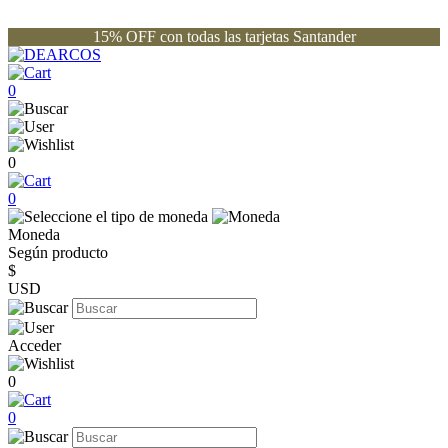
15% OFF con todas las tarjetas Santander
0
0
0
Moneda
Según producto
$
USD
Acceder
0
0