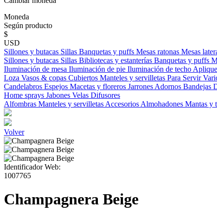
Cambiar moneda
Moneda
Según producto
$
USD
Sillones y butacas
Sillas
Banquetas y puffs
Mesas ratonas
Mesas later
Sillones y butacas
Sillas
Bibliotecas y estanterías
Banquetas y puffs
M
Iluminación de mesa
Iluminación de pie
Iluminación de techo
Aplique
Loza
Vasos & copas
Cubiertos
Manteles y servilletas
Para Servir
Vari
Candelabros
Espejos
Macetas y floreros
Jarrones
Adornos
Bandejas
D
Home sprays
Jabones
Velas
Difusores
Alfombras
Manteles y servilletas
Accesorios
Almohadones
Mantas y 
Volver
Identificador Web:
1007765
Champagnera Beige