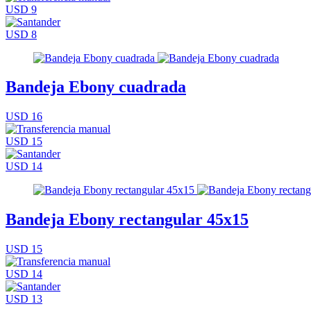
USD 9
USD 8
Bandeja Ebony cuadrada
USD 16
USD 15
USD 14
Bandeja Ebony rectangular 45x15
USD 15
USD 14
USD 13