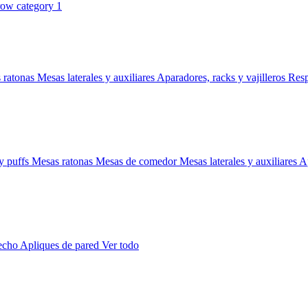
 ratonas
Mesas laterales y auxiliares
Aparadores, racks y vajilleros
Res
y puffs
Mesas ratonas
Mesas de comedor
Mesas laterales y auxiliares
Ap
techo
Apliques de pared
Ver todo