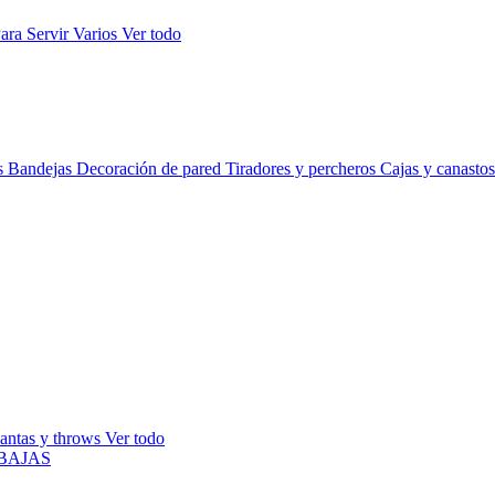
ara Servir
Varios
Ver todo
s
Bandejas
Decoración de pared
Tiradores y percheros
Cajas y canasto
antas y throws
Ver todo
BAJAS