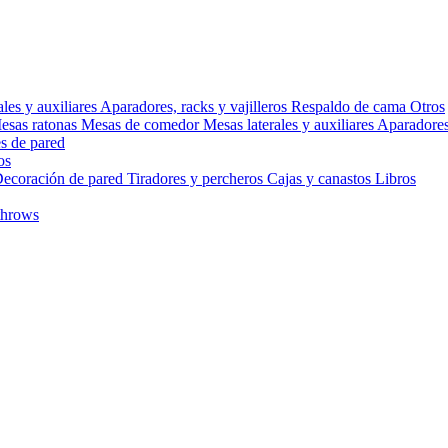
ales y auxiliares
Aparadores, racks y vajilleros
Respaldo de cama
Otros
esas ratonas
Mesas de comedor
Mesas laterales y auxiliares
Aparadores,
s de pared
os
ecoración de pared
Tiradores y percheros
Cajas y canastos
Libros
throws