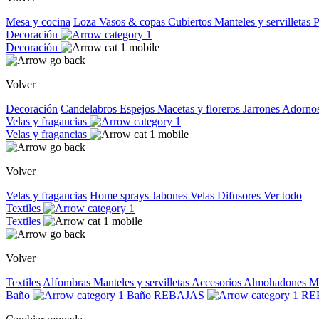
Mesa y cocina
Loza
Vasos & copas
Cubiertos
Manteles y servilletas
P
Decoración
Decoración
Volver
Decoración
Candelabros
Espejos
Macetas y floreros
Jarrones
Adorno
Velas y fragancias
Velas y fragancias
Volver
Velas y fragancias
Home sprays
Jabones
Velas
Difusores
Ver todo
Textiles
Textiles
Volver
Textiles
Alfombras
Manteles y servilletas
Accesorios
Almohadones
M
Baño
Baño
REBAJAS
RE