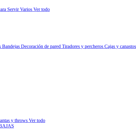
ara Servir
Varios
Ver todo
s
Bandejas
Decoración de pared
Tiradores y percheros
Cajas y canasto
antas y throws
Ver todo
BAJAS