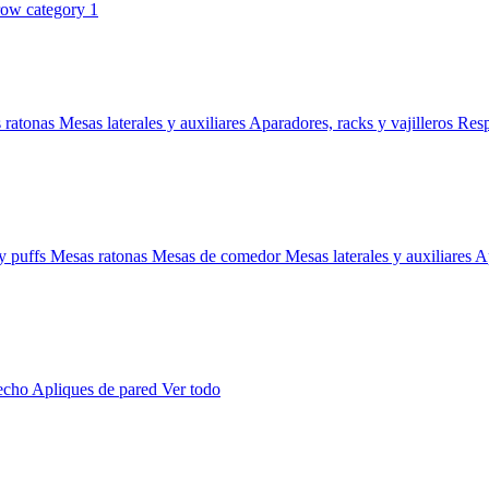
 ratonas
Mesas laterales y auxiliares
Aparadores, racks y vajilleros
Res
y puffs
Mesas ratonas
Mesas de comedor
Mesas laterales y auxiliares
Ap
techo
Apliques de pared
Ver todo