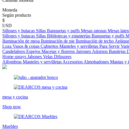
Cambiar moneda
Moneda
Según producto
$
USD
Sillones y butacas
Sillas
Banquetas y puffs
Mesas ratonas
Mesas later
Sillones y butacas
Sillas
Bibliotecas y estanterías
Banquetas y puffs
M
Iluminación de mesa
Iluminación de pie
Iluminación de techo
Aplique
Loza
Vasos & copas
Cubiertos
Manteles y servilletas
Para Servir
Vari
Candelabros
Espejos
Macetas y floreros
Jarrones
Adornos
Bandejas
D
Home sprays
Jabones
Velas
Difusores
Alfombras
Manteles y servilletas
Accesorios
Almohadones
Mantas y 
mesa y cocina
Shop now
Muebles