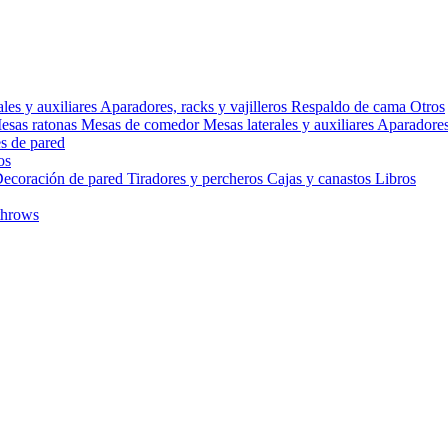
ales y auxiliares
Aparadores, racks y vajilleros
Respaldo de cama
Otros
esas ratonas
Mesas de comedor
Mesas laterales y auxiliares
Aparadores,
s de pared
os
ecoración de pared
Tiradores y percheros
Cajas y canastos
Libros
throws