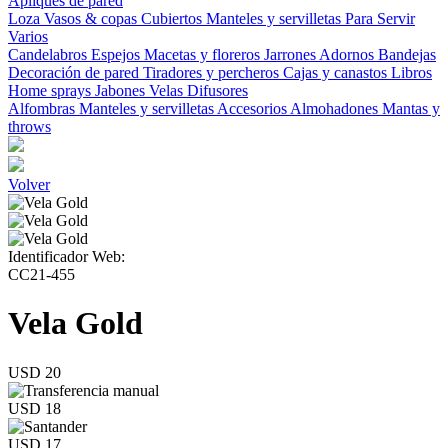
Apliques de pared
Loza
Vasos & copas
Cubiertos
Manteles y servilletas
Para Servir
Varios
Candelabros
Espejos
Macetas y floreros
Jarrones
Adornos
Bandejas
Decoración de pared
Tiradores y percheros
Cajas y canastos
Libros
Home sprays
Jabones
Velas
Difusores
Alfombras
Manteles y servilletas
Accesorios
Almohadones
Mantas y
throws
Volver
Identificador Web:
CC21-455
Vela Gold
USD 20
USD 18
USD 17