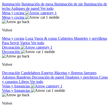
Iluminación
Iluminación de mesa
Iluminación de pie
Iluminación de
techo
Apliques de pared
Ver todo
Mesa y cocina
Mesa y cocina
Volver
Mesa y cocina
Loza
Vasos & copas
Cubiertos
Manteles y servilletas
Para Servir
Varios
Ver todo
Decoración
Decoración
Volver
Decoración
Candelabros
Espejos
Macetas y floreros
Jarrones
Adornos
Bandejas
Decoración de pared
Tiradores y percheros
Cajas
y canastos
Libros
Ver todo
Velas y fragancias
Velas y fragancias
Volver