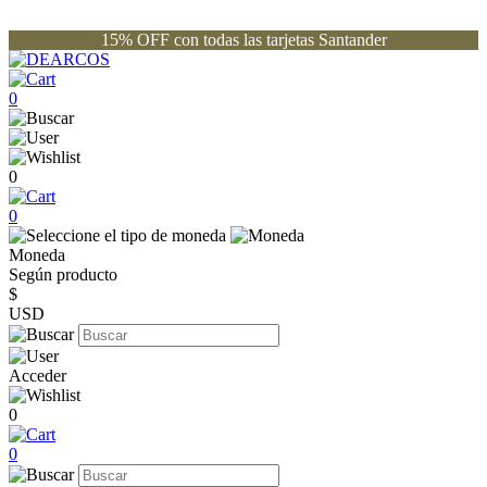
15% OFF con todas las tarjetas Santander
0
0
0
Moneda
Según producto
$
USD
Acceder
0
0