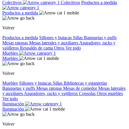
Colectivos
Colectivos
Productos a medida
Productos a medida
Volver
Productos a medida
Sillones y butacas
Sillas
Banquetas y puffs
Mesas ratonas
Mesas laterales y auxiliares
Aparadores, racks y
vajilleros
Respaldo de cama
Otros
Ver todo
Muebles
Muebles
Volver
Muebles
Sillones y butacas
Sillas
Bibliotecas y estanterías
Banquetas y puffs
Mesas ratonas
Mesas de comedor
Mesas laterales
y auxiliares
Aparadores, racks y vajilleros
Consolas
Otros muebles
Ver todo
Iluminación
Iluminación
Volver