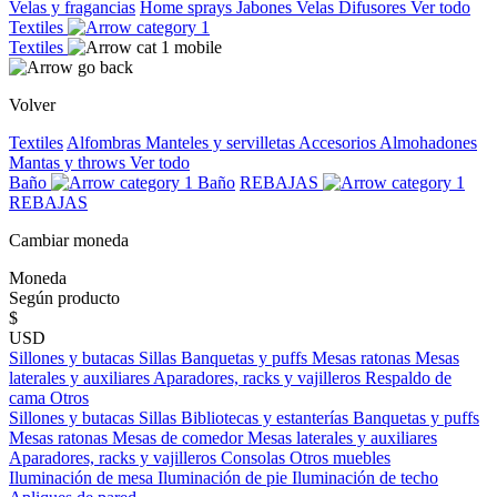
Velas y fragancias
Home sprays
Jabones
Velas
Difusores
Ver todo
Textiles
Textiles
Volver
Textiles
Alfombras
Manteles y servilletas
Accesorios
Almohadones
Mantas y throws
Ver todo
Baño
Baño
REBAJAS
REBAJAS
Cambiar moneda
Moneda
Según producto
$
USD
Sillones y butacas
Sillas
Banquetas y puffs
Mesas ratonas
Mesas
laterales y auxiliares
Aparadores, racks y vajilleros
Respaldo de
cama
Otros
Sillones y butacas
Sillas
Bibliotecas y estanterías
Banquetas y puffs
Mesas ratonas
Mesas de comedor
Mesas laterales y auxiliares
Aparadores, racks y vajilleros
Consolas
Otros muebles
Iluminación de mesa
Iluminación de pie
Iluminación de techo