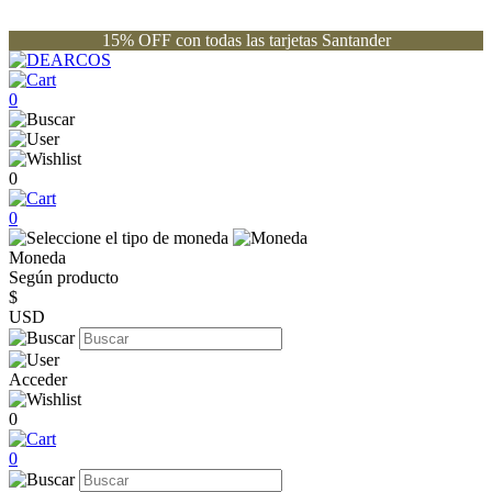
15% OFF con todas las tarjetas Santander
0
0
0
Moneda
Según producto
$
USD
Acceder
0
0