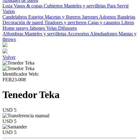
Apliques de pared
Loza
Vasos & copas
Cubiertos
Manteles y servilletas
Para Servir
Varios
Candelabros
Espejos
Macetas y floreros
Jarrones
Adornos
Bandejas
Decoración de pared
Tiradores y percheros
Cajas y canastos
Libros
Home sprays
Jabones
Velas
Difusores
Alfombras
Manteles y servilletas
Accesorios
Almohadones
Mantas y
throws
Volver
Identificador Web:
FEB23-008
Tenedor Teka
USD 5
USD 5
USD 5