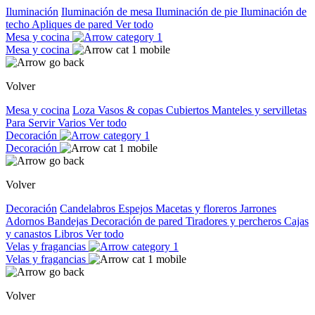
Iluminación
Iluminación de mesa
Iluminación de pie
Iluminación de
techo
Apliques de pared
Ver todo
Mesa y cocina
Mesa y cocina
Volver
Mesa y cocina
Loza
Vasos & copas
Cubiertos
Manteles y servilletas
Para Servir
Varios
Ver todo
Decoración
Decoración
Volver
Decoración
Candelabros
Espejos
Macetas y floreros
Jarrones
Adornos
Bandejas
Decoración de pared
Tiradores y percheros
Cajas
y canastos
Libros
Ver todo
Velas y fragancias
Velas y fragancias
Volver