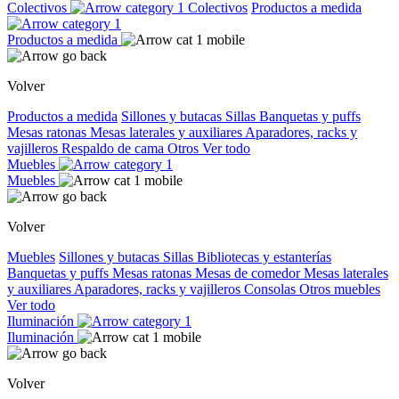
Colectivos
Colectivos
Productos a medida
Productos a medida
Volver
Productos a medida
Sillones y butacas
Sillas
Banquetas y puffs
Mesas ratonas
Mesas laterales y auxiliares
Aparadores, racks y
vajilleros
Respaldo de cama
Otros
Ver todo
Muebles
Muebles
Volver
Muebles
Sillones y butacas
Sillas
Bibliotecas y estanterías
Banquetas y puffs
Mesas ratonas
Mesas de comedor
Mesas laterales
y auxiliares
Aparadores, racks y vajilleros
Consolas
Otros muebles
Ver todo
Iluminación
Iluminación
Volver