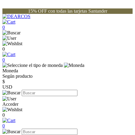
15% OFF con todas las tarjetas Santander
0
0
0
Moneda
Según producto
$
USD
Acceder
0
0