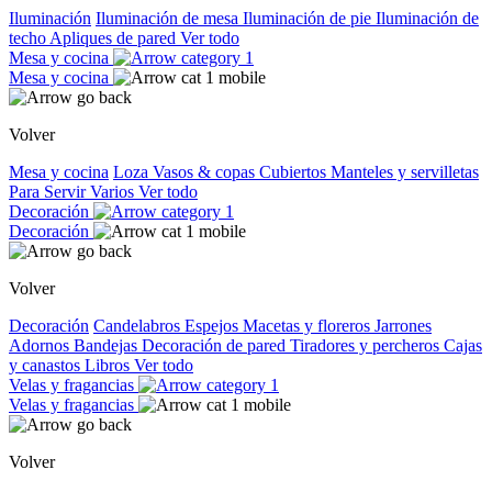
Iluminación
Iluminación de mesa
Iluminación de pie
Iluminación de
techo
Apliques de pared
Ver todo
Mesa y cocina
Mesa y cocina
Volver
Mesa y cocina
Loza
Vasos & copas
Cubiertos
Manteles y servilletas
Para Servir
Varios
Ver todo
Decoración
Decoración
Volver
Decoración
Candelabros
Espejos
Macetas y floreros
Jarrones
Adornos
Bandejas
Decoración de pared
Tiradores y percheros
Cajas
y canastos
Libros
Ver todo
Velas y fragancias
Velas y fragancias
Volver