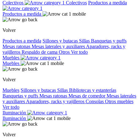
Colectivos
Colectivos
Productos a medida
Productos a medida
Volver
Productos a medida
Sillones y butacas
Sillas
Banquetas y puffs
Mesas ratonas
Mesas laterales y auxiliares
Aparadores, racks y
vajilleros
Respaldo de cama
Otros
Ver todo
Muebles
Muebles
Volver
Muebles
Sillones y butacas
Sillas
Bibliotecas y estanterías
Banquetas y puffs
Mesas ratonas
Mesas de comedor
Mesas laterales
y auxiliares
Aparadores, racks y vajilleros
Consolas
Otros muebles
Ver todo
Iluminación
Iluminación
Volver