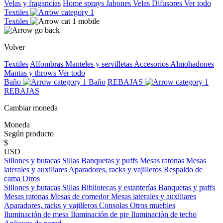
Velas y fragancias
Home sprays
Jabones
Velas
Difusores
Ver todo
Textiles
Textiles
Volver
Textiles
Alfombras
Manteles y servilletas
Accesorios
Almohadones
Mantas y throws
Ver todo
Baño
Baño
REBAJAS
REBAJAS
Cambiar moneda
Moneda
Según producto
$
USD
Sillones y butacas
Sillas
Banquetas y puffs
Mesas ratonas
Mesas
laterales y auxiliares
Aparadores, racks y vajilleros
Respaldo de
cama
Otros
Sillones y butacas
Sillas
Bibliotecas y estanterías
Banquetas y puffs
Mesas ratonas
Mesas de comedor
Mesas laterales y auxiliares
Aparadores, racks y vajilleros
Consolas
Otros muebles
Iluminación de mesa
Iluminación de pie
Iluminación de techo