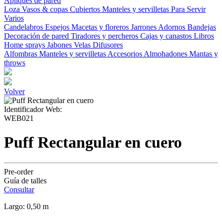
Apliques de pared
Loza
Vasos & copas
Cubiertos
Manteles y servilletas
Para Servir
Varios
Candelabros
Espejos
Macetas y floreros
Jarrones
Adornos
Bandejas
Decoración de pared
Tiradores y percheros
Cajas y canastos
Libros
Home sprays
Jabones
Velas
Difusores
Alfombras
Manteles y servilletas
Accesorios
Almohadones
Mantas y
throws
Volver
Identificador Web:
WEB021
Puff Rectangular en cuero
Pre-order
Guía de talles
Consultar
Largo: 0,50 m