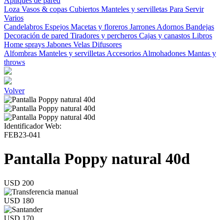
Apliques de pared
Loza
Vasos & copas
Cubiertos
Manteles y servilletas
Para Servir
Varios
Candelabros
Espejos
Macetas y floreros
Jarrones
Adornos
Bandejas
Decoración de pared
Tiradores y percheros
Cajas y canastos
Libros
Home sprays
Jabones
Velas
Difusores
Alfombras
Manteles y servilletas
Accesorios
Almohadones
Mantas y
throws
Volver
Identificador Web:
FEB23-041
Pantalla Poppy natural 40d
USD 200
USD 180
USD 170