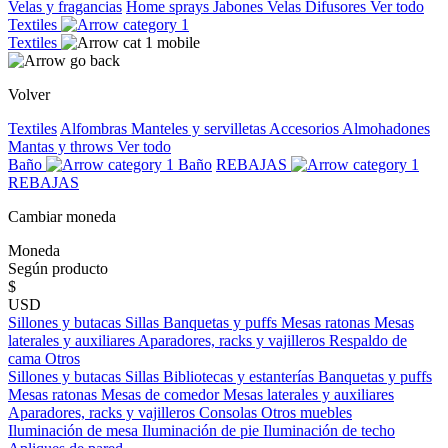
Velas y fragancias
Home sprays
Jabones
Velas
Difusores
Ver todo
Textiles
Textiles
Volver
Textiles
Alfombras
Manteles y servilletas
Accesorios
Almohadones
Mantas y throws
Ver todo
Baño
Baño
REBAJAS
REBAJAS
Cambiar moneda
Moneda
Según producto
$
USD
Sillones y butacas
Sillas
Banquetas y puffs
Mesas ratonas
Mesas
laterales y auxiliares
Aparadores, racks y vajilleros
Respaldo de
cama
Otros
Sillones y butacas
Sillas
Bibliotecas y estanterías
Banquetas y puffs
Mesas ratonas
Mesas de comedor
Mesas laterales y auxiliares
Aparadores, racks y vajilleros
Consolas
Otros muebles
Iluminación de mesa
Iluminación de pie
Iluminación de techo