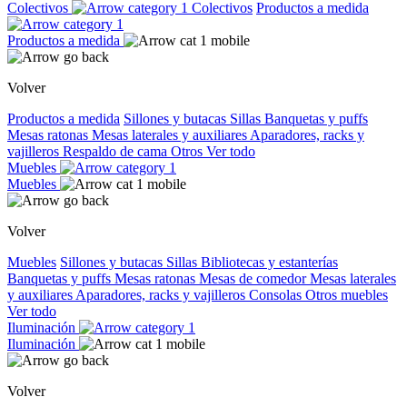
Colectivos
Colectivos
Productos a medida
Productos a medida
Volver
Productos a medida
Sillones y butacas
Sillas
Banquetas y puffs
Mesas ratonas
Mesas laterales y auxiliares
Aparadores, racks y
vajilleros
Respaldo de cama
Otros
Ver todo
Muebles
Muebles
Volver
Muebles
Sillones y butacas
Sillas
Bibliotecas y estanterías
Banquetas y puffs
Mesas ratonas
Mesas de comedor
Mesas laterales
y auxiliares
Aparadores, racks y vajilleros
Consolas
Otros muebles
Ver todo
Iluminación
Iluminación
Volver