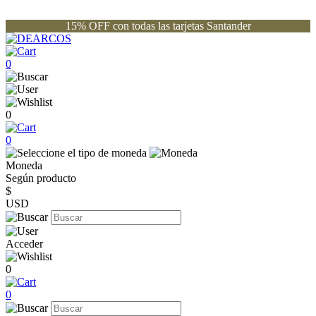
15% OFF con todas las tarjetas Santander
0
0
0
Moneda
Según producto
$
USD
Acceder
0
0