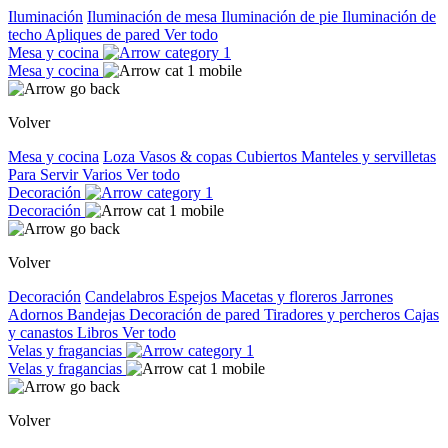
Iluminación
Iluminación de mesa
Iluminación de pie
Iluminación de
techo
Apliques de pared
Ver todo
Mesa y cocina
Mesa y cocina
Volver
Mesa y cocina
Loza
Vasos & copas
Cubiertos
Manteles y servilletas
Para Servir
Varios
Ver todo
Decoración
Decoración
Volver
Decoración
Candelabros
Espejos
Macetas y floreros
Jarrones
Adornos
Bandejas
Decoración de pared
Tiradores y percheros
Cajas
y canastos
Libros
Ver todo
Velas y fragancias
Velas y fragancias
Volver