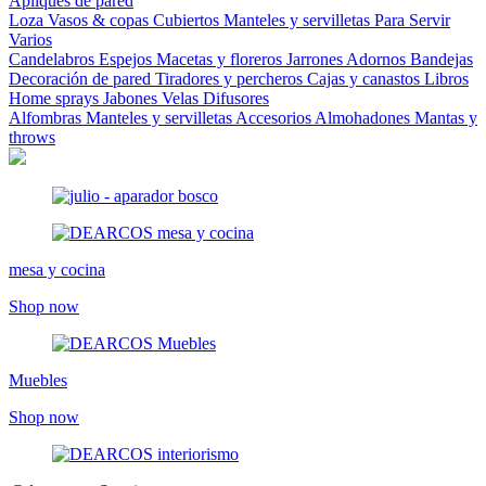
Apliques de pared
Loza
Vasos & copas
Cubiertos
Manteles y servilletas
Para Servir
Varios
Candelabros
Espejos
Macetas y floreros
Jarrones
Adornos
Bandejas
Decoración de pared
Tiradores y percheros
Cajas y canastos
Libros
Home sprays
Jabones
Velas
Difusores
Alfombras
Manteles y servilletas
Accesorios
Almohadones
Mantas y
throws
mesa y cocina
Shop now
Muebles
Shop now