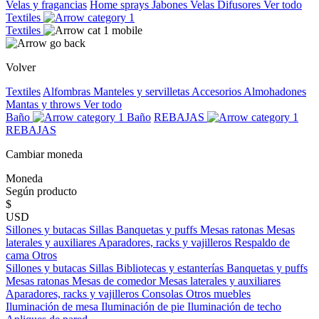
Velas y fragancias
Home sprays
Jabones
Velas
Difusores
Ver todo
Textiles
Textiles
Volver
Textiles
Alfombras
Manteles y servilletas
Accesorios
Almohadones
Mantas y throws
Ver todo
Baño
Baño
REBAJAS
REBAJAS
Cambiar moneda
Moneda
Según producto
$
USD
Sillones y butacas
Sillas
Banquetas y puffs
Mesas ratonas
Mesas
laterales y auxiliares
Aparadores, racks y vajilleros
Respaldo de
cama
Otros
Sillones y butacas
Sillas
Bibliotecas y estanterías
Banquetas y puffs
Mesas ratonas
Mesas de comedor
Mesas laterales y auxiliares
Aparadores, racks y vajilleros
Consolas
Otros muebles
Iluminación de mesa
Iluminación de pie
Iluminación de techo