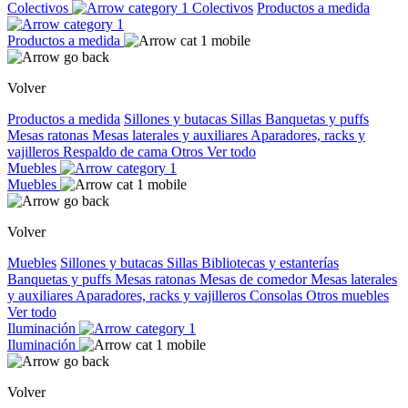
Colectivos
Colectivos
Productos a medida
Productos a medida
Volver
Productos a medida
Sillones y butacas
Sillas
Banquetas y puffs
Mesas ratonas
Mesas laterales y auxiliares
Aparadores, racks y
vajilleros
Respaldo de cama
Otros
Ver todo
Muebles
Muebles
Volver
Muebles
Sillones y butacas
Sillas
Bibliotecas y estanterías
Banquetas y puffs
Mesas ratonas
Mesas de comedor
Mesas laterales
y auxiliares
Aparadores, racks y vajilleros
Consolas
Otros muebles
Ver todo
Iluminación
Iluminación
Volver