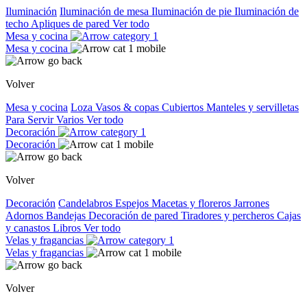
Iluminación
Iluminación de mesa
Iluminación de pie
Iluminación de
techo
Apliques de pared
Ver todo
Mesa y cocina
Mesa y cocina
Volver
Mesa y cocina
Loza
Vasos & copas
Cubiertos
Manteles y servilletas
Para Servir
Varios
Ver todo
Decoración
Decoración
Volver
Decoración
Candelabros
Espejos
Macetas y floreros
Jarrones
Adornos
Bandejas
Decoración de pared
Tiradores y percheros
Cajas
y canastos
Libros
Ver todo
Velas y fragancias
Velas y fragancias
Volver