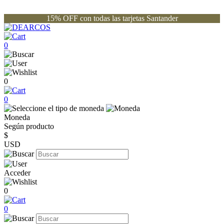
15% OFF con todas las tarjetas Santander
0
0
0
Moneda
Según producto
$
USD
Acceder
0
0