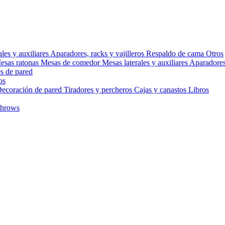
ales y auxiliares
Aparadores, racks y vajilleros
Respaldo de cama
Otros
esas ratonas
Mesas de comedor
Mesas laterales y auxiliares
Aparadores,
s de pared
os
ecoración de pared
Tiradores y percheros
Cajas y canastos
Libros
throws