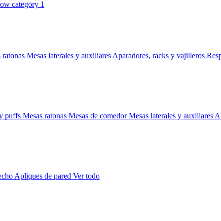
 ratonas
Mesas laterales y auxiliares
Aparadores, racks y vajilleros
Res
y puffs
Mesas ratonas
Mesas de comedor
Mesas laterales y auxiliares
Ap
techo
Apliques de pared
Ver todo