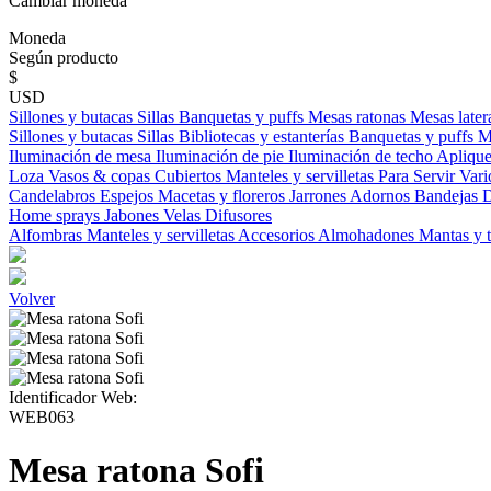
Cambiar moneda
Moneda
Según producto
$
USD
Sillones y butacas
Sillas
Banquetas y puffs
Mesas ratonas
Mesas later
Sillones y butacas
Sillas
Bibliotecas y estanterías
Banquetas y puffs
M
Iluminación de mesa
Iluminación de pie
Iluminación de techo
Aplique
Loza
Vasos & copas
Cubiertos
Manteles y servilletas
Para Servir
Vari
Candelabros
Espejos
Macetas y floreros
Jarrones
Adornos
Bandejas
D
Home sprays
Jabones
Velas
Difusores
Alfombras
Manteles y servilletas
Accesorios
Almohadones
Mantas y 
Volver
Identificador Web:
WEB063
Mesa ratona Sofi