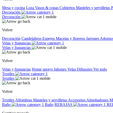
Mesa y cocina
Loza
Vasos & copas
Cubiertos
Manteles y servilletas
P
Decoración
Decoración
Volver
Decoración
Candelabros
Espejos
Macetas y floreros
Jarrones
Adorno
Velas y fragancias
Velas y fragancias
Volver
Velas y fragancias
Home sprays
Jabones
Velas
Difusores
Ver todo
Textiles
Textiles
Volver
Textiles
Alfombras
Manteles y servilletas
Accesorios
Almohadones
M
Baño
Baño
REBAJAS
RE