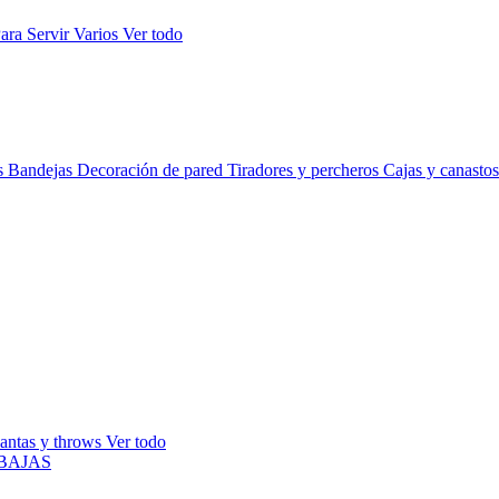
ara Servir
Varios
Ver todo
s
Bandejas
Decoración de pared
Tiradores y percheros
Cajas y canasto
antas y throws
Ver todo
BAJAS