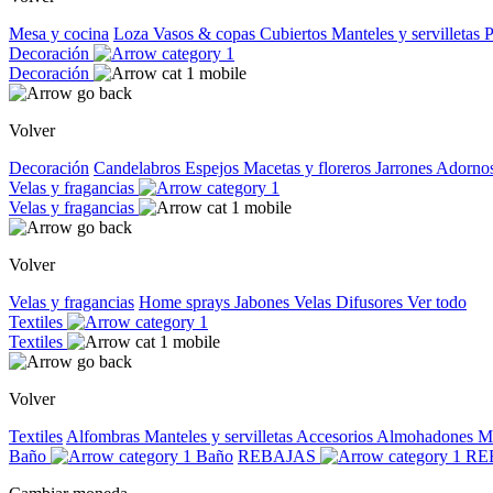
Mesa y cocina
Loza
Vasos & copas
Cubiertos
Manteles y servilletas
P
Decoración
Decoración
Volver
Decoración
Candelabros
Espejos
Macetas y floreros
Jarrones
Adorno
Velas y fragancias
Velas y fragancias
Volver
Velas y fragancias
Home sprays
Jabones
Velas
Difusores
Ver todo
Textiles
Textiles
Volver
Textiles
Alfombras
Manteles y servilletas
Accesorios
Almohadones
M
Baño
Baño
REBAJAS
RE