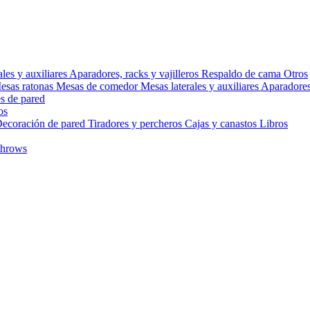
ales y auxiliares
Aparadores, racks y vajilleros
Respaldo de cama
Otros
esas ratonas
Mesas de comedor
Mesas laterales y auxiliares
Aparadores,
s de pared
os
ecoración de pared
Tiradores y percheros
Cajas y canastos
Libros
throws