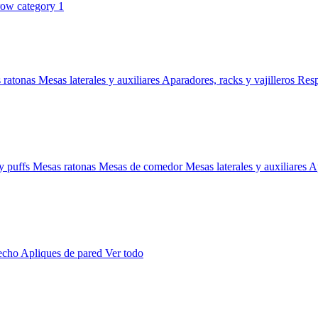
 ratonas
Mesas laterales y auxiliares
Aparadores, racks y vajilleros
Res
y puffs
Mesas ratonas
Mesas de comedor
Mesas laterales y auxiliares
Ap
techo
Apliques de pared
Ver todo