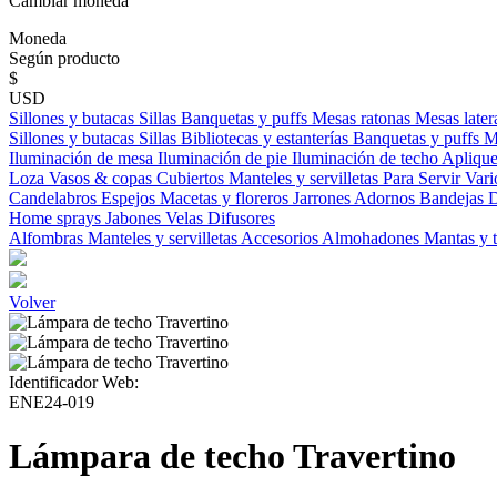
Cambiar moneda
Moneda
Según producto
$
USD
Sillones y butacas
Sillas
Banquetas y puffs
Mesas ratonas
Mesas later
Sillones y butacas
Sillas
Bibliotecas y estanterías
Banquetas y puffs
M
Iluminación de mesa
Iluminación de pie
Iluminación de techo
Aplique
Loza
Vasos & copas
Cubiertos
Manteles y servilletas
Para Servir
Vari
Candelabros
Espejos
Macetas y floreros
Jarrones
Adornos
Bandejas
D
Home sprays
Jabones
Velas
Difusores
Alfombras
Manteles y servilletas
Accesorios
Almohadones
Mantas y 
Volver
Identificador Web:
ENE24-019
Lámpara de techo Travertino