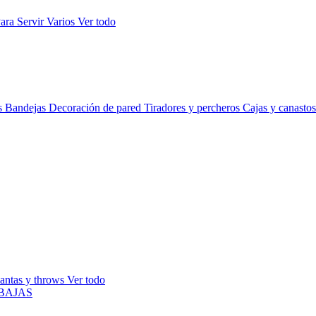
ara Servir
Varios
Ver todo
s
Bandejas
Decoración de pared
Tiradores y percheros
Cajas y canasto
antas y throws
Ver todo
BAJAS