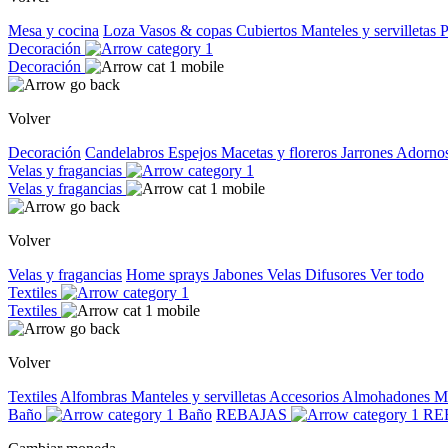
Mesa y cocina
Loza
Vasos & copas
Cubiertos
Manteles y servilletas
P
Decoración
Decoración
Volver
Decoración
Candelabros
Espejos
Macetas y floreros
Jarrones
Adorno
Velas y fragancias
Velas y fragancias
Volver
Velas y fragancias
Home sprays
Jabones
Velas
Difusores
Ver todo
Textiles
Textiles
Volver
Textiles
Alfombras
Manteles y servilletas
Accesorios
Almohadones
M
Baño
Baño
REBAJAS
RE