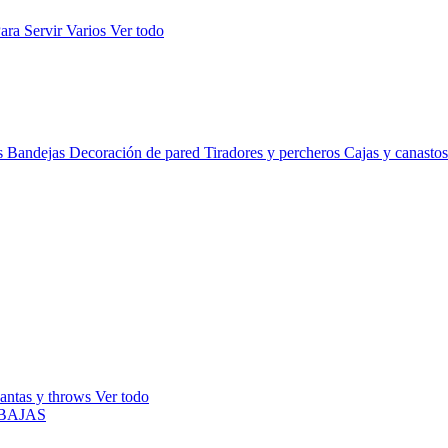
ara Servir
Varios
Ver todo
s
Bandejas
Decoración de pared
Tiradores y percheros
Cajas y canasto
antas y throws
Ver todo
BAJAS