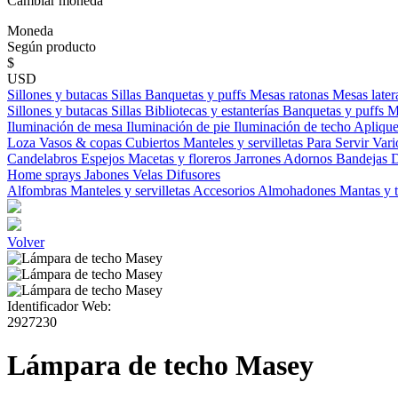
Cambiar moneda
Moneda
Según producto
$
USD
Sillones y butacas
Sillas
Banquetas y puffs
Mesas ratonas
Mesas later
Sillones y butacas
Sillas
Bibliotecas y estanterías
Banquetas y puffs
M
Iluminación de mesa
Iluminación de pie
Iluminación de techo
Aplique
Loza
Vasos & copas
Cubiertos
Manteles y servilletas
Para Servir
Vari
Candelabros
Espejos
Macetas y floreros
Jarrones
Adornos
Bandejas
D
Home sprays
Jabones
Velas
Difusores
Alfombras
Manteles y servilletas
Accesorios
Almohadones
Mantas y 
Volver
Identificador Web:
2927230
Lámpara de techo Masey