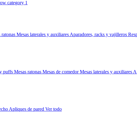
 ratonas
Mesas laterales y auxiliares
Aparadores, racks y vajilleros
Res
y puffs
Mesas ratonas
Mesas de comedor
Mesas laterales y auxiliares
Ap
techo
Apliques de pared
Ver todo