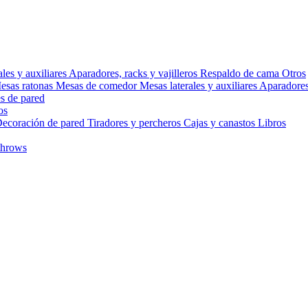
ales y auxiliares
Aparadores, racks y vajilleros
Respaldo de cama
Otros
esas ratonas
Mesas de comedor
Mesas laterales y auxiliares
Aparadores,
s de pared
os
ecoración de pared
Tiradores y percheros
Cajas y canastos
Libros
throws