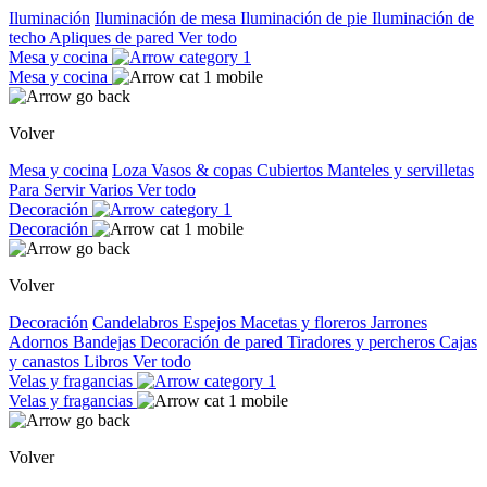
Iluminación
Iluminación de mesa
Iluminación de pie
Iluminación de
techo
Apliques de pared
Ver todo
Mesa y cocina
Mesa y cocina
Volver
Mesa y cocina
Loza
Vasos & copas
Cubiertos
Manteles y servilletas
Para Servir
Varios
Ver todo
Decoración
Decoración
Volver
Decoración
Candelabros
Espejos
Macetas y floreros
Jarrones
Adornos
Bandejas
Decoración de pared
Tiradores y percheros
Cajas
y canastos
Libros
Ver todo
Velas y fragancias
Velas y fragancias
Volver