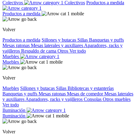
Colectivos
Colectivos
Productos a medida
Productos a medida
Volver
Productos a medida
Sillones y butacas
Sillas
Banquetas y puffs
Mesas ratonas
Mesas laterales y auxiliares
Aparadores, racks y
vajilleros
Respaldo de cama
Otros
Ver todo
Muebles
Muebles
Volver
Muebles
Sillones y butacas
Sillas
Bibliotecas y estanterías
Banquetas y puffs
Mesas ratonas
Mesas de comedor
Mesas laterales
y auxiliares
Aparadores, racks y vajilleros
Consolas
Otros muebles
Ver todo
Iluminación
Iluminación
Volver