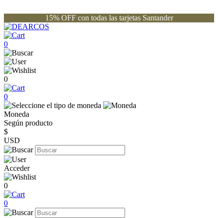
15% OFF con todas las tarjetas Santander
0
0
0
Moneda
Según producto
$
USD
Acceder
0
0