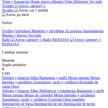
Velas y fragancias
Home sprays
Jabones
Velas
Difusores
Ver todo
Textiles
Textiles
Volver
Textiles
Alfombras
Manteles y servilletas
Accesorios
Almohadones
Mantas y throws
Ver todo
Baño
Baño
REBAJAS
REBAJAS
Cambiar moneda
Moneda
Según producto
$
USD
Sillones y butacas
Sillas
Banquetas y puffs
Mesas ratonas
Mesas
laterales y auxiliares
Aparadores, racks y vajilleros
Respaldo de
cama
Otros
Sillones y butacas
Sillas
Bibliotecas y estanterías
Banquetas y puffs
Mesas ratonas
Mesas de comedor
Mesas laterales y auxiliares
Aparadores, racks y vajilleros
Consolas
Otros muebles
Iluminación de mesa
Iluminación de pie
Iluminación de techo