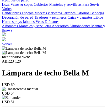
Apliques de pared
Loza
Vasos & copas
Cubiertos
Manteles y servilletas
Para Servir
Varios
Candelabros
Espejos
Macetas y floreros
Jarrones
Adornos
Bandejas
Decoración de pared
Tiradores y percheros
Cajas y canastos
Libros
Home sprays
Jabones
Velas
Difusores
Alfombras
Manteles y servilletas
Accesorios
Almohadones
Mantas y
throws
Volver
Identificador Web:
ABR23-120
Lámpara de techo Bella M
USD 60
USD 54
USD 51