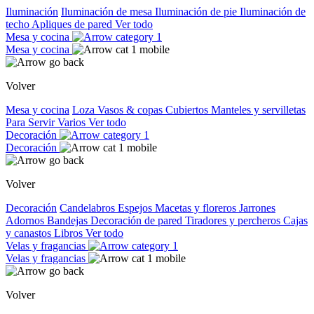
Iluminación
Iluminación de mesa
Iluminación de pie
Iluminación de
techo
Apliques de pared
Ver todo
Mesa y cocina
Mesa y cocina
Volver
Mesa y cocina
Loza
Vasos & copas
Cubiertos
Manteles y servilletas
Para Servir
Varios
Ver todo
Decoración
Decoración
Volver
Decoración
Candelabros
Espejos
Macetas y floreros
Jarrones
Adornos
Bandejas
Decoración de pared
Tiradores y percheros
Cajas
y canastos
Libros
Ver todo
Velas y fragancias
Velas y fragancias
Volver