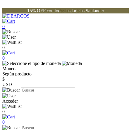
15% OFF con todas las tarjetas Santander
0
0
0
Moneda
Según producto
$
USD
Acceder
0
0