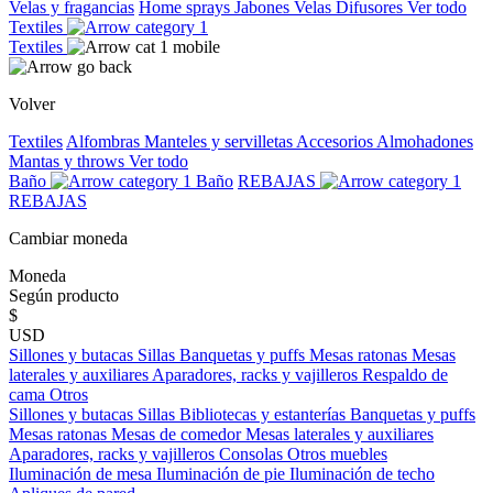
Velas y fragancias
Home sprays
Jabones
Velas
Difusores
Ver todo
Textiles
Textiles
Volver
Textiles
Alfombras
Manteles y servilletas
Accesorios
Almohadones
Mantas y throws
Ver todo
Baño
Baño
REBAJAS
REBAJAS
Cambiar moneda
Moneda
Según producto
$
USD
Sillones y butacas
Sillas
Banquetas y puffs
Mesas ratonas
Mesas
laterales y auxiliares
Aparadores, racks y vajilleros
Respaldo de
cama
Otros
Sillones y butacas
Sillas
Bibliotecas y estanterías
Banquetas y puffs
Mesas ratonas
Mesas de comedor
Mesas laterales y auxiliares
Aparadores, racks y vajilleros
Consolas
Otros muebles
Iluminación de mesa
Iluminación de pie
Iluminación de techo