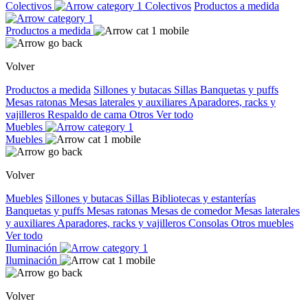
Colectivos
Colectivos
Productos a medida
Productos a medida
Volver
Productos a medida
Sillones y butacas
Sillas
Banquetas y puffs
Mesas ratonas
Mesas laterales y auxiliares
Aparadores, racks y
vajilleros
Respaldo de cama
Otros
Ver todo
Muebles
Muebles
Volver
Muebles
Sillones y butacas
Sillas
Bibliotecas y estanterías
Banquetas y puffs
Mesas ratonas
Mesas de comedor
Mesas laterales
y auxiliares
Aparadores, racks y vajilleros
Consolas
Otros muebles
Ver todo
Iluminación
Iluminación
Volver