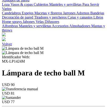
Apliques de pared
Loza
Vasos & copas
Cubiertos
Manteles y servilletas
Para Servir
Varios
Candelabros
Espejos
Macetas y floreros
Jarrones
Adornos
Bandejas
Decoración de pared
Tiradores y percheros
Cajas y canastos
Libros
Home sprays
Jabones
Velas
Difusores
Alfombras
Manteles y servilletas
Accesorios
Almohadones
Mantas y
throws
Volver
Identificador Web:
MX-LP1424M
Lámpara de techo ball M
USD 90
USD 81
USD 77