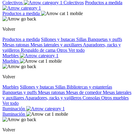
Colectivos
Colectivos
Productos a medida
Productos a medida
Volver
Productos a medida
Sillones y butacas
Sillas
Banquetas y puffs
Mesas ratonas
Mesas laterales y auxiliares
Aparadores, racks y
vajilleros
Respaldo de cama
Otros
Ver todo
Muebles
Muebles
Volver
Muebles
Sillones y butacas
Sillas
Bibliotecas y estanterías
Banquetas y puffs
Mesas ratonas
Mesas de comedor
Mesas laterales
y auxiliares
Aparadores, racks y vajilleros
Consolas
Otros muebles
Ver todo
Iluminación
Iluminación
Volver