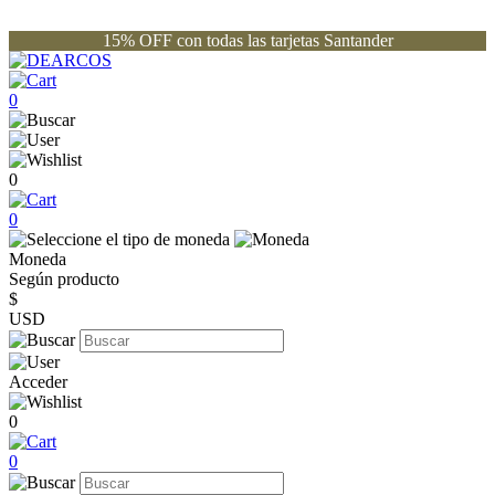
15% OFF con todas las tarjetas Santander
0
0
0
Moneda
Según producto
$
USD
Acceder
0
0