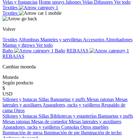
Velas y fragancias
Home sprays
Jabones
Velas
Difusores
Ver todo
Textiles
Textiles
Volver
Textiles
Alfombras
Manteles y servilletas
Accesorios
Almohadones
Mantas y throws
Ver todo
Baño
Baño
REBAJAS
REBAJAS
Cambiar moneda
Moneda
Según producto
$
USD
Sillones y butacas
Sillas
Banquetas y puffs
Mesas ratonas
Mesas
laterales y auxiliares
Aparadores, racks y vajilleros
Respaldo de
cama
Otros
Sillones y butacas
Sillas
Bibliotecas y estanterías
Banquetas y puffs
Mesas ratonas
Mesas de comedor
Mesas laterales y auxiliares
Aparadores, racks y vajilleros
Consolas
Otros muebles
Iluminación de mesa
Iluminación de pie
Iluminación de techo