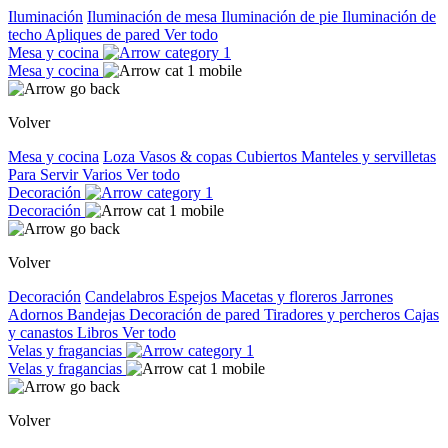
Iluminación
Iluminación de mesa
Iluminación de pie
Iluminación de
techo
Apliques de pared
Ver todo
Mesa y cocina
Mesa y cocina
Volver
Mesa y cocina
Loza
Vasos & copas
Cubiertos
Manteles y servilletas
Para Servir
Varios
Ver todo
Decoración
Decoración
Volver
Decoración
Candelabros
Espejos
Macetas y floreros
Jarrones
Adornos
Bandejas
Decoración de pared
Tiradores y percheros
Cajas
y canastos
Libros
Ver todo
Velas y fragancias
Velas y fragancias
Volver