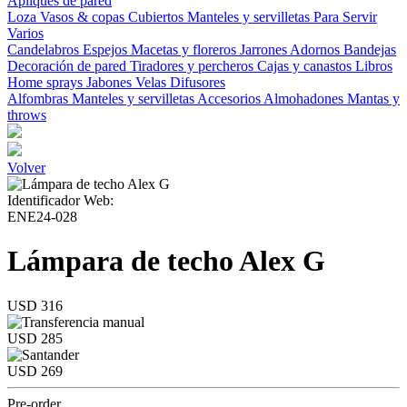
Apliques de pared
Loza
Vasos & copas
Cubiertos
Manteles y servilletas
Para Servir
Varios
Candelabros
Espejos
Macetas y floreros
Jarrones
Adornos
Bandejas
Decoración de pared
Tiradores y percheros
Cajas y canastos
Libros
Home sprays
Jabones
Velas
Difusores
Alfombras
Manteles y servilletas
Accesorios
Almohadones
Mantas y
throws
Volver
Identificador Web:
ENE24-028
Lámpara de techo Alex G
USD 316
USD 285
USD 269
Pre-order