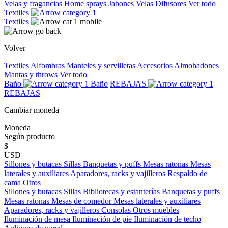
Velas y fragancias
Home sprays
Jabones
Velas
Difusores
Ver todo
Textiles
Textiles
Volver
Textiles
Alfombras
Manteles y servilletas
Accesorios
Almohadones
Mantas y throws
Ver todo
Baño
Baño
REBAJAS
REBAJAS
Cambiar moneda
Moneda
Según producto
$
USD
Sillones y butacas
Sillas
Banquetas y puffs
Mesas ratonas
Mesas
laterales y auxiliares
Aparadores, racks y vajilleros
Respaldo de
cama
Otros
Sillones y butacas
Sillas
Bibliotecas y estanterías
Banquetas y puffs
Mesas ratonas
Mesas de comedor
Mesas laterales y auxiliares
Aparadores, racks y vajilleros
Consolas
Otros muebles
Iluminación de mesa
Iluminación de pie
Iluminación de techo