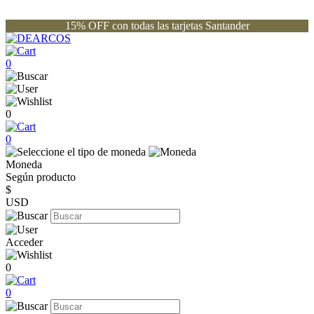
15% OFF con todas las tarjetas Santander
0
0
0
Moneda
Según producto
$
USD
Acceder
0
0