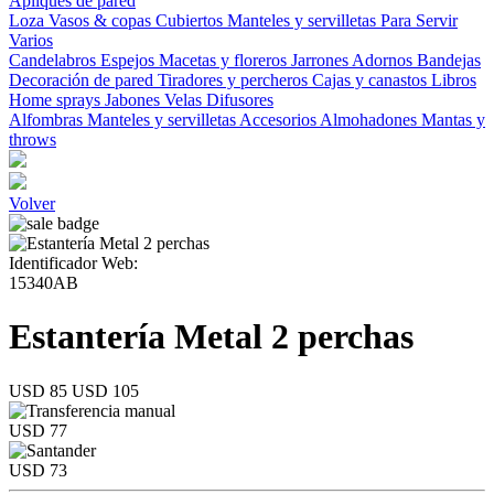
Apliques de pared
Loza
Vasos & copas
Cubiertos
Manteles y servilletas
Para Servir
Varios
Candelabros
Espejos
Macetas y floreros
Jarrones
Adornos
Bandejas
Decoración de pared
Tiradores y percheros
Cajas y canastos
Libros
Home sprays
Jabones
Velas
Difusores
Alfombras
Manteles y servilletas
Accesorios
Almohadones
Mantas y
throws
Volver
Identificador Web:
15340AB
Estantería Metal 2 perchas
USD 85
USD 105
USD 77
USD 73