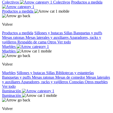
Colectivos
Colectivos
Productos a medida
Productos a medida
Volver
Productos a medida
Sillones y butacas
Sillas
Banquetas y puffs
Mesas ratonas
Mesas laterales y auxiliares
Aparadores, racks y
vajilleros
Respaldo de cama
Otros
Ver todo
Muebles
Muebles
Volver
Muebles
Sillones y butacas
Sillas
Bibliotecas y estanterías
Banquetas y puffs
Mesas ratonas
Mesas de comedor
Mesas laterales
y auxiliares
Aparadores, racks y vajilleros
Consolas
Otros muebles
Ver todo
Iluminación
Iluminación
Volver