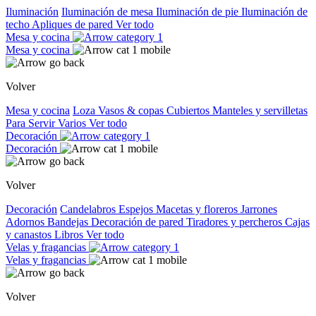
Iluminación
Iluminación de mesa
Iluminación de pie
Iluminación de
techo
Apliques de pared
Ver todo
Mesa y cocina
Mesa y cocina
Volver
Mesa y cocina
Loza
Vasos & copas
Cubiertos
Manteles y servilletas
Para Servir
Varios
Ver todo
Decoración
Decoración
Volver
Decoración
Candelabros
Espejos
Macetas y floreros
Jarrones
Adornos
Bandejas
Decoración de pared
Tiradores y percheros
Cajas
y canastos
Libros
Ver todo
Velas y fragancias
Velas y fragancias
Volver