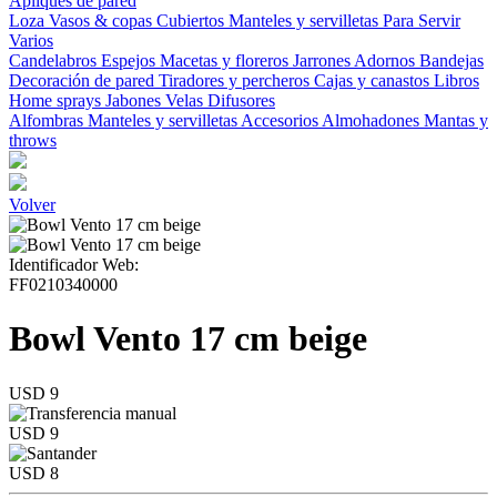
Apliques de pared
Loza
Vasos & copas
Cubiertos
Manteles y servilletas
Para Servir
Varios
Candelabros
Espejos
Macetas y floreros
Jarrones
Adornos
Bandejas
Decoración de pared
Tiradores y percheros
Cajas y canastos
Libros
Home sprays
Jabones
Velas
Difusores
Alfombras
Manteles y servilletas
Accesorios
Almohadones
Mantas y
throws
Volver
Identificador Web:
FF0210340000
Bowl Vento 17 cm beige
USD 9
USD 9
USD 8