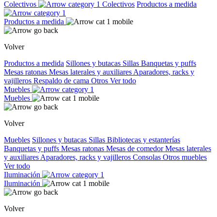
Colectivos
Colectivos
Productos a medida
Productos a medida
Volver
Productos a medida
Sillones y butacas
Sillas
Banquetas y puffs
Mesas ratonas
Mesas laterales y auxiliares
Aparadores, racks y
vajilleros
Respaldo de cama
Otros
Ver todo
Muebles
Muebles
Volver
Muebles
Sillones y butacas
Sillas
Bibliotecas y estanterías
Banquetas y puffs
Mesas ratonas
Mesas de comedor
Mesas laterales
y auxiliares
Aparadores, racks y vajilleros
Consolas
Otros muebles
Ver todo
Iluminación
Iluminación
Volver