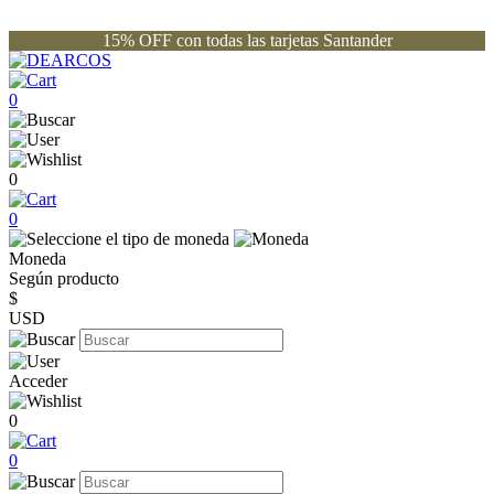
15% OFF con todas las tarjetas Santander
0
0
0
Moneda
Según producto
$
USD
Acceder
0
0