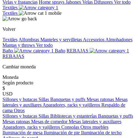
Velas y fragancias
Home sprays
Jabones
Velas
Difusores
Ver todo
Textiles
Textiles
Volver
Textiles
Alfombras
Manteles y servilletas
Accesorios
Almohadones
Mantas y throws
Ver todo
Baño
Baño
REBAJAS
REBAJAS
Cambiar moneda
Moneda
Según producto
$
USD
Sillones y butacas
Sillas
Banquetas y puffs
Mesas ratonas
Mesas
laterales y auxiliares
Aparadores, racks y vajilleros
Respaldo de
cama
Otros
Sillones y butacas
Sillas
Bibliotecas y estanterías
Banquetas y puffs
Mesas ratonas
Mesas de comedor
Mesas laterales y auxiliares
Aparadores, racks y vajilleros
Consolas
Otros muebles
Iluminación de mesa
Iluminación de pie
Iluminación de techo