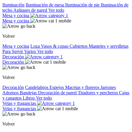
Iluminación
Iluminación de mesa
Iluminación de pie
Iluminación de
techo
Apliques de pared
Ver todo
Mesa y cocina
Mesa y cocina
Volver
Mesa y cocina
Loza
Vasos & copas
Cubiertos
Manteles y servilletas
Para Servir
Varios
Ver todo
Decoración
Decoración
Volver
Decoración
Candelabros
Espejos
Macetas y floreros
Jarrones
Adornos
Bandejas
Decoración de pared
Tiradores y percheros
Cajas
y canastos
Libros
Ver todo
Velas y fragancias
Velas y fragancias
Volver