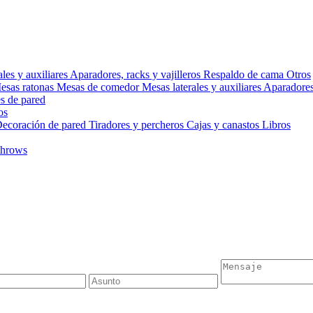
ales y auxiliares
Aparadores, racks y vajilleros
Respaldo de cama
Otros
esas ratonas
Mesas de comedor
Mesas laterales y auxiliares
Aparadores,
s de pared
os
ecoración de pared
Tiradores y percheros
Cajas y canastos
Libros
throws