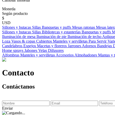
Cambiar moneda
Moneda
Según producto
$
USD
Sillones y butacas
Sillas
Banquetas y puffs
Mesas ratonas
Mesas later
Sillones y butacas
Sillas
Bibliotecas y estanterías
Banquetas y puffs
M
Iluminación de mesa
Iluminación de pie
Iluminación de techo
Aplique
Loza
Vasos & copas
Cubiertos
Manteles y servilletas
Para Servir
Vari
Candelabros
Espejos
Macetas y floreros
Jarrones
Adornos
Bandejas
D
Home sprays
Jabones
Velas
Difusores
Alfombras
Manteles y servilletas
Accesorios
Almohadones
Mantas y 
Contacto
Contáctanos
Enviar