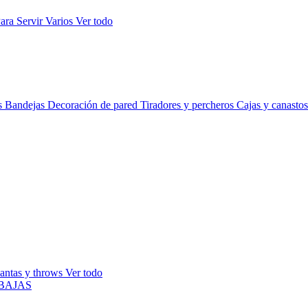
ara Servir
Varios
Ver todo
s
Bandejas
Decoración de pared
Tiradores y percheros
Cajas y canasto
antas y throws
Ver todo
BAJAS