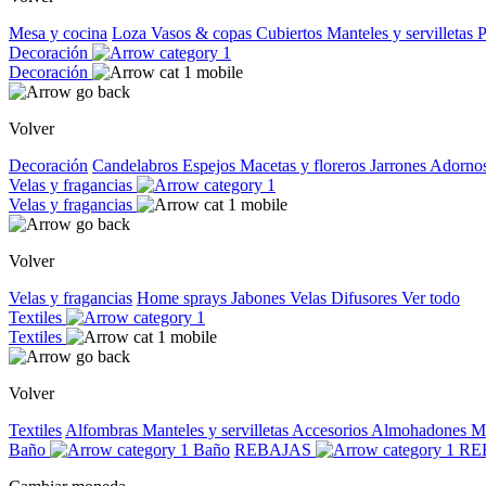
Mesa y cocina
Loza
Vasos & copas
Cubiertos
Manteles y servilletas
P
Decoración
Decoración
Volver
Decoración
Candelabros
Espejos
Macetas y floreros
Jarrones
Adorno
Velas y fragancias
Velas y fragancias
Volver
Velas y fragancias
Home sprays
Jabones
Velas
Difusores
Ver todo
Textiles
Textiles
Volver
Textiles
Alfombras
Manteles y servilletas
Accesorios
Almohadones
M
Baño
Baño
REBAJAS
RE