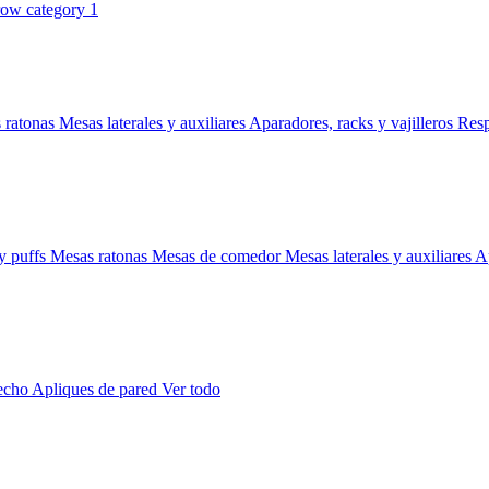
 ratonas
Mesas laterales y auxiliares
Aparadores, racks y vajilleros
Res
y puffs
Mesas ratonas
Mesas de comedor
Mesas laterales y auxiliares
Ap
techo
Apliques de pared
Ver todo