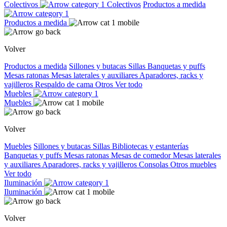
Colectivos
Colectivos
Productos a medida
Productos a medida
Volver
Productos a medida
Sillones y butacas
Sillas
Banquetas y puffs
Mesas ratonas
Mesas laterales y auxiliares
Aparadores, racks y
vajilleros
Respaldo de cama
Otros
Ver todo
Muebles
Muebles
Volver
Muebles
Sillones y butacas
Sillas
Bibliotecas y estanterías
Banquetas y puffs
Mesas ratonas
Mesas de comedor
Mesas laterales
y auxiliares
Aparadores, racks y vajilleros
Consolas
Otros muebles
Ver todo
Iluminación
Iluminación
Volver