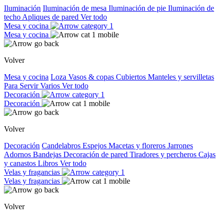
Iluminación
Iluminación de mesa
Iluminación de pie
Iluminación de
techo
Apliques de pared
Ver todo
Mesa y cocina
Mesa y cocina
Volver
Mesa y cocina
Loza
Vasos & copas
Cubiertos
Manteles y servilletas
Para Servir
Varios
Ver todo
Decoración
Decoración
Volver
Decoración
Candelabros
Espejos
Macetas y floreros
Jarrones
Adornos
Bandejas
Decoración de pared
Tiradores y percheros
Cajas
y canastos
Libros
Ver todo
Velas y fragancias
Velas y fragancias
Volver