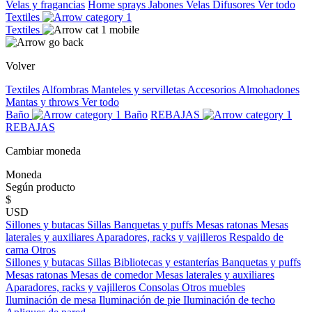
Velas y fragancias
Home sprays
Jabones
Velas
Difusores
Ver todo
Textiles
Textiles
Volver
Textiles
Alfombras
Manteles y servilletas
Accesorios
Almohadones
Mantas y throws
Ver todo
Baño
Baño
REBAJAS
REBAJAS
Cambiar moneda
Moneda
Según producto
$
USD
Sillones y butacas
Sillas
Banquetas y puffs
Mesas ratonas
Mesas
laterales y auxiliares
Aparadores, racks y vajilleros
Respaldo de
cama
Otros
Sillones y butacas
Sillas
Bibliotecas y estanterías
Banquetas y puffs
Mesas ratonas
Mesas de comedor
Mesas laterales y auxiliares
Aparadores, racks y vajilleros
Consolas
Otros muebles
Iluminación de mesa
Iluminación de pie
Iluminación de techo