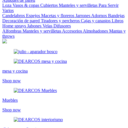
Apliques de pared
Loza
Vasos & copas
Cubiertos
Manteles y servilletas
Para Servir
Varios
Candelabros
Espejos
Macetas y floreros
Jarrones
Adornos
Bandejas
Decoración de pared
Tiradores y percheros
Cajas y canastos
Libros
Home sprays
Jabones
Velas
Difusores
Alfombras
Manteles y servilletas
Accesorios
Almohadones
Mantas y
throws
mesa y cocina
Shop now
Muebles
Shop now