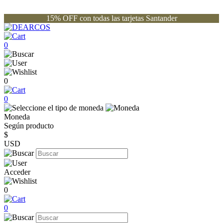
15% OFF con todas las tarjetas Santander
0
0
0
Moneda
Según producto
$
USD
Acceder
0
0