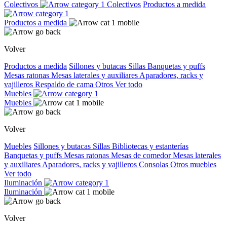
Colectivos
Colectivos
Productos a medida
Productos a medida
Volver
Productos a medida
Sillones y butacas
Sillas
Banquetas y puffs
Mesas ratonas
Mesas laterales y auxiliares
Aparadores, racks y
vajilleros
Respaldo de cama
Otros
Ver todo
Muebles
Muebles
Volver
Muebles
Sillones y butacas
Sillas
Bibliotecas y estanterías
Banquetas y puffs
Mesas ratonas
Mesas de comedor
Mesas laterales
y auxiliares
Aparadores, racks y vajilleros
Consolas
Otros muebles
Ver todo
Iluminación
Iluminación
Volver