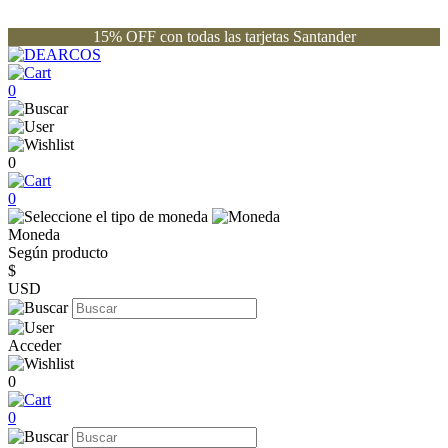
15% OFF con todas las tarjetas Santander
0
0
0
Moneda
Según producto
$
USD
Acceder
0
0