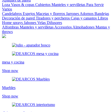
Apliques de pared
Loza
Vasos & copas
Cubiertos
Manteles y servilletas
Para Servir
Varios
Candelabros
Espejos
Macetas y floreros
Jarrones
Adornos
Bandejas
Decoración de pared
Tiradores y percheros
Cajas y canastos
Libros
Home sprays
Jabones
Velas
Difusores
Alfombras
Manteles y servilletas
Accesorios
Almohadones
Mantas y
throws
mesa y cocina
Shop now
Muebles
Shop now