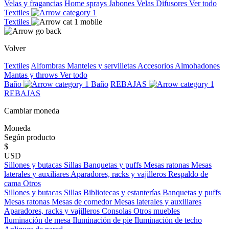
Velas y fragancias
Home sprays
Jabones
Velas
Difusores
Ver todo
Textiles
Textiles
Volver
Textiles
Alfombras
Manteles y servilletas
Accesorios
Almohadones
Mantas y throws
Ver todo
Baño
Baño
REBAJAS
REBAJAS
Cambiar moneda
Moneda
Según producto
$
USD
Sillones y butacas
Sillas
Banquetas y puffs
Mesas ratonas
Mesas
laterales y auxiliares
Aparadores, racks y vajilleros
Respaldo de
cama
Otros
Sillones y butacas
Sillas
Bibliotecas y estanterías
Banquetas y puffs
Mesas ratonas
Mesas de comedor
Mesas laterales y auxiliares
Aparadores, racks y vajilleros
Consolas
Otros muebles
Iluminación de mesa
Iluminación de pie
Iluminación de techo