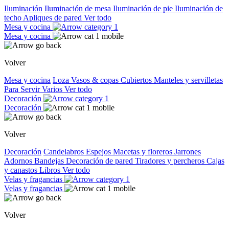
Iluminación
Iluminación de mesa
Iluminación de pie
Iluminación de
techo
Apliques de pared
Ver todo
Mesa y cocina
Mesa y cocina
Volver
Mesa y cocina
Loza
Vasos & copas
Cubiertos
Manteles y servilletas
Para Servir
Varios
Ver todo
Decoración
Decoración
Volver
Decoración
Candelabros
Espejos
Macetas y floreros
Jarrones
Adornos
Bandejas
Decoración de pared
Tiradores y percheros
Cajas
y canastos
Libros
Ver todo
Velas y fragancias
Velas y fragancias
Volver